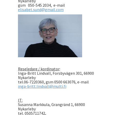
Nykarleby
gsm 050-545 2034, e-mail
elisabet.sund@gmail.com
Reseledare / kordinator
:
Inga-Britt Lindvall, Forsbyvägen 301, 66900
Nykarleby
tel.06-7220360, gsm 0500 663076, e-mail
inga-britt.lindvall@multi.fi
IT:
Susanna Markkula, Grangränd 1, 66900
Nykarleby
tel. 0505711742,