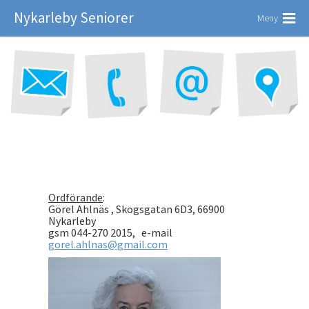
Nykarleby Seniorer
Meny
Ordförande
:
Görel Ahlnäs , Skogsgatan 6D3, 66900
Nykarleby
gsm 044-270 2015, e-mail
gorel.ahlnas@gmail.com