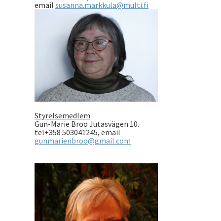
email
susanna.markkula@multi.fi
Styrelsemedlem
Gun-Marie Broo Jutasvägen 10.
tel+358 503041245, email
g
unmarienbroo@gmail.com