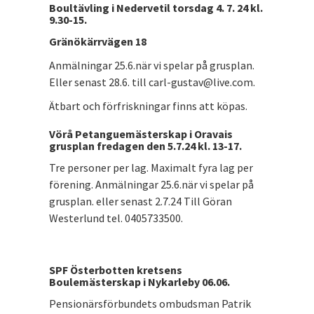
Boultävling i Nedervetil torsdag 4. 7. 24 kl.
9.30-15.
Gränökärrvägen 18
Anmälningar 25.6.när vi spelar på grusplan.
Eller senast 28.6. till carl-gustav@live.com.
Ätbart och förfriskningar finns att köpas.
Vörå Petanguemästerskap i Oravais
grusplan fredagen den 5.7.24 kl. 13-17.
Tre personer per lag. Maximalt fyra lag per
förening. Anmälningar 25.6.när vi spelar på
grusplan. eller senast 2.7.24 Till Göran
Westerlund tel. 0405733500.
SPF Österbotten kretsens
Boulemästerskap i Nykarleby 06.06.
Pensionärsförbundets ombudsman Patrik