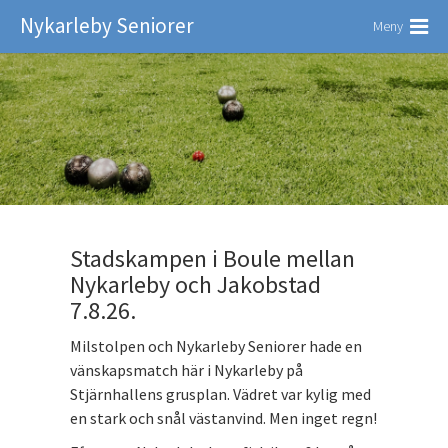
Nykarleby Seniorer
Meny
Stadskampen i Boule mellan
Nykarleby och Jakobstad
7.8.26.
Milstolpen och Nykarleby Seniorer hade en
vänskapsmatch här i Nykarleby på
Stjärnhallens grusplan. Vädret var kylig med
en stark och snål västanvind. Men inget regn!