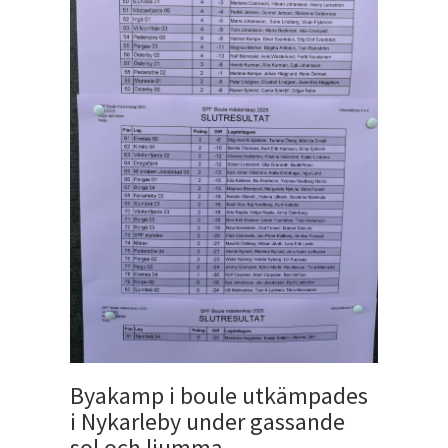
Byakamp i boule utkämpades
i Nykarleby under gassande
sol och ljumma